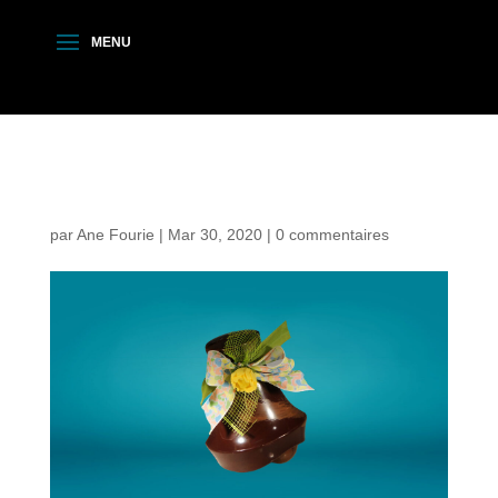
paques-pascqapicca
par
Ane Fourie
|
Mar 30, 2020
|
0 commentaires