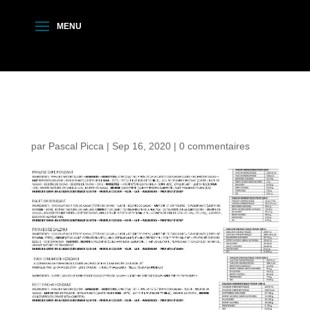
compo 350g noir
par
Pascal Picca
|
Sep 16, 2020
|
0 commentaires