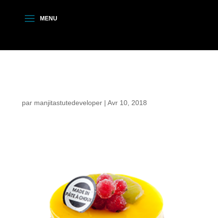
mouse-exotique.png
par
manjitastutedeveloper
|
Avr 10, 2018