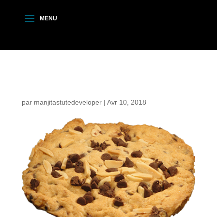
COOKIES.png
par
manjitastutedeveloper
|
Avr 10, 2018